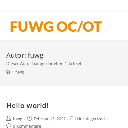
Zum
Inhalt
springen
Autor:
fuwg
Dieser Autor hat geschrieben 1 Artikel
>
fuwg
Hello world!
Beitrags-
Beitrag
Beitrags-
fuwg
Februar 13, 2022
Uncategorized
Autor:
veröffentlicht:
Kategorie:
Beitrags-
0 Kommentare